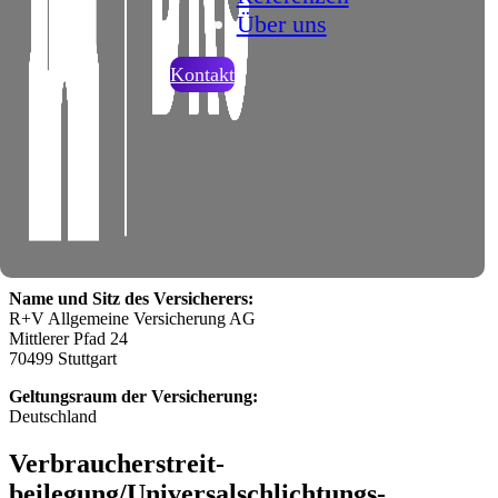
Über uns
Telefon: +49 157 525900349
E-Mail: kai.schad@bks-ic.de
Kontakt
Umsatzsteuer-ID
Umsatzsteuer-Identifikationsnummer gemäß § 27 a
Umsatzsteuergesetz:
DE364394879
Angaben zur Berufs­haftpflicht­
versicherung
Name und Sitz des Versicherers:
R+V Allgemeine Versicherung AG
Mittlerer Pfad 24
70499 Stuttgart
Geltungsraum der Versicherung:
Deutschland
Verbraucher­streit­
beilegung/Universal­schlichtungs­