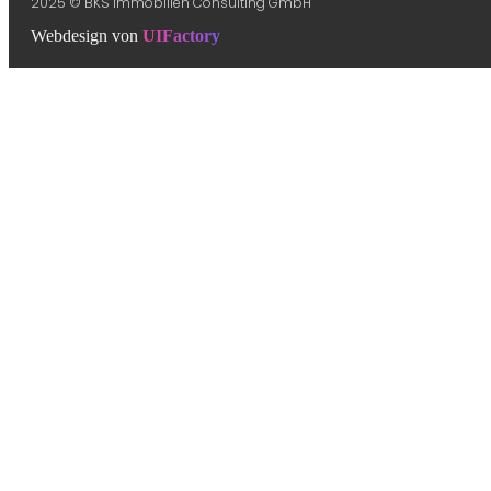
2025 © BKS Immobilien Consulting GmbH
Webdesign von
UIFactory