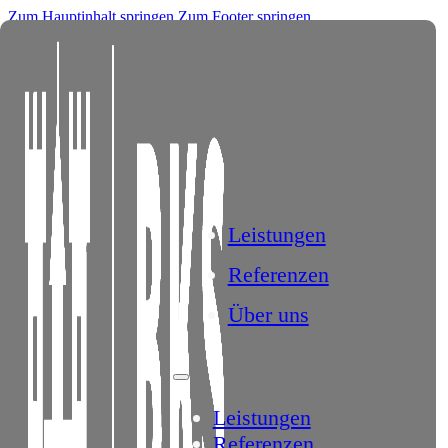
Zum Hauptinhalt springen
Zum Footer springen
Impressum
Leistungen
BKS Immobilien Consulting GmbH
Bismarckstr. 58
Referenzen
72622 Nürtingen
Über uns
Handelsregister: HRB 791965
Registergericht: Amtsgericht Stuttgart
Vertreten durch:
Kai Schad
Leistungen
Kontakt
Referenzen